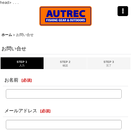
head>
. . .
ホーム
>
お問い合せ
お問い合せ
STEP 1
STEP 2
STEP 3
入力
確認
完了
お名前
[
必須
]
メールアドレス
[
必須
]