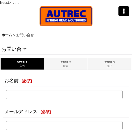
head>
. . .
ホーム
>
お問い合せ
お問い合せ
STEP 1
STEP 2
STEP 3
入力
確認
完了
お名前
[
必須
]
メールアドレス
[
必須
]