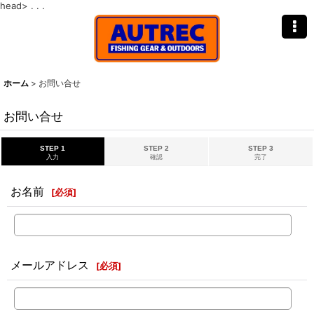
head>
. . .
ホーム
>
お問い合せ
お問い合せ
STEP 1
STEP 2
STEP 3
入力
確認
完了
お名前
[
必須
]
メールアドレス
[
必須
]