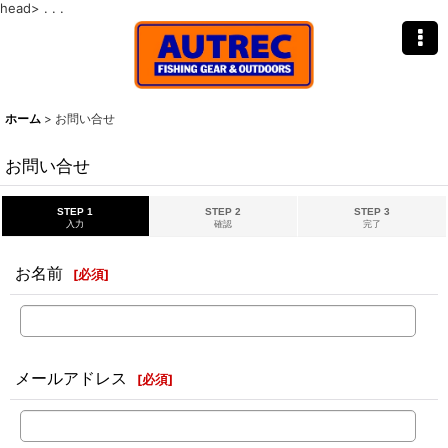
head>
. . .
ホーム
>
お問い合せ
お問い合せ
STEP 1
STEP 2
STEP 3
入力
確認
完了
お名前
[
必須
]
メールアドレス
[
必須
]