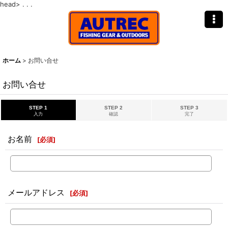
head>
. . .
ホーム
>
お問い合せ
お問い合せ
STEP 1
STEP 2
STEP 3
入力
確認
完了
お名前
[
必須
]
メールアドレス
[
必須
]