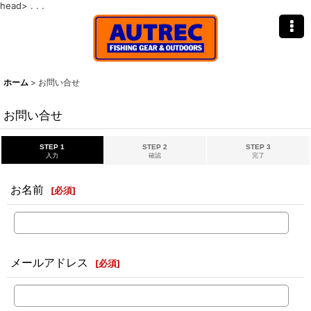
head>
. . .
ホーム
>
お問い合せ
お問い合せ
STEP 1
STEP 2
STEP 3
入力
確認
完了
お名前
[
必須
]
メールアドレス
[
必須
]