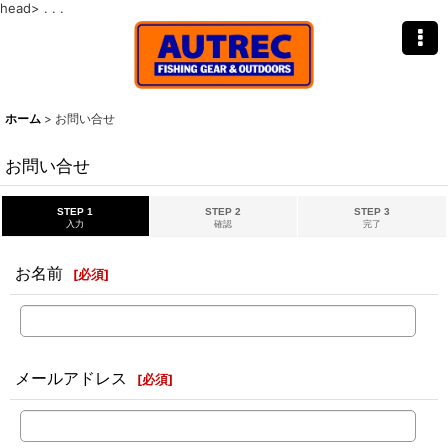
head>
. . .
ホーム
>
お問い合せ
お問い合せ
STEP 1
STEP 2
STEP 3
入力
確認
完了
お名前
[
必須
]
メールアドレス
[
必須
]