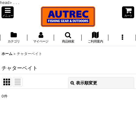
head>
. . .
メニュー
カート
カテゴリ
マイページ
商品検索
ご利用案内
ホーム
>
チャターベイト
チャターベイト
表示順変更
閉じる
0
件
表示数
:
並び順
:
絞り込む