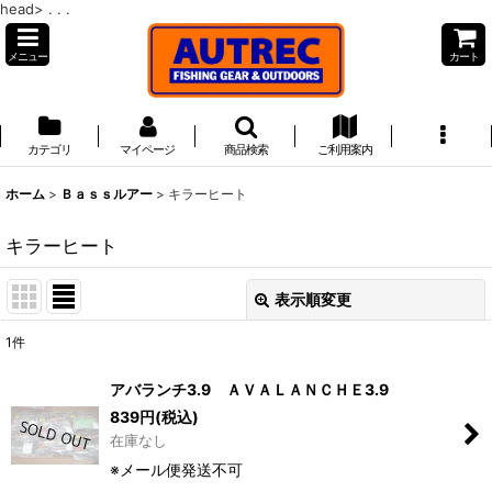
head>
. . .
メニュー
カート
カテゴリ
マイページ
商品検索
ご利用案内
ホーム
>
Ｂａｓｓルアー
>
キラーヒート
キラーヒート
表示順変更
閉じる
1
件
表示数
:
アバランチ3.9 ＡＶＡＬＡＮＣＨＥ3.9
839
円
(税込)
並び順
:
在庫なし
※メール便発送不可
絞り込む