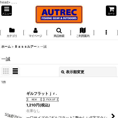
head>
. . .
メニュー
カート
カテゴリ
マイページ
商品検索
ご利用案内
ホーム
>
Ｂａｓｓルアー
>
一誠
一誠
表示順変更
閉じる
1
件
表示数
:
ギルフラットｊｒ.
並び順
:
1,210
円
(税込)
在庫なし
絞り込む
一口サイズの ”ギルフラット” 艶かしいS字アクシ