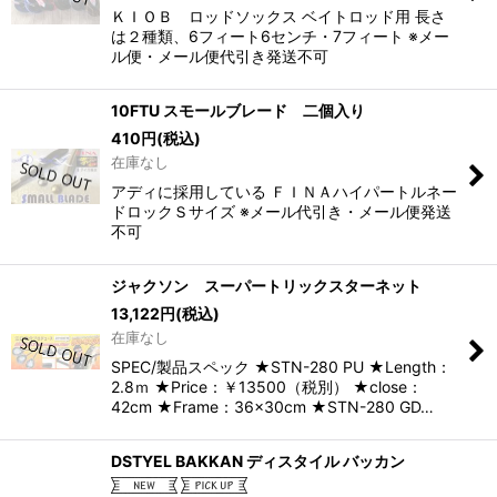
ＫＩＯＢ ロッドソックス ベイトロッド用 長さ
は２種類、6フィート6センチ・7フィート ※メー
ル便・メール便代引き発送不可
10FTU スモールブレード 二個入り
410
円
(税込)
在庫なし
アディに採用している ＦＩＮＡハイパートルネー
ドロックＳサイズ ※メール代引き・メール便発送
不可
ジャクソン スーパートリックスターネット
13,122
円
(税込)
在庫なし
SPEC/製品スペック ★STN-280 PU ★Length：
2.8ｍ ★Price：￥13500（税別） ★close：
42cm ★Frame：36×30cm ★STN-280 GD…
DSTYEL BAKKAN ディスタイル バッカン