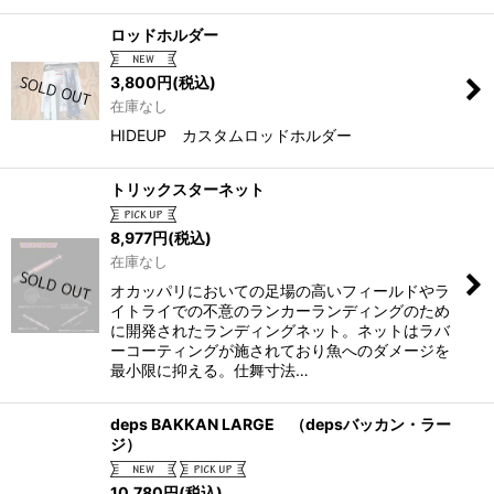
並び順
:
ロッドホルダー
絞り込む
3,800
円
(税込)
在庫なし
HIDEUP カスタムロッドホルダー
トリックスターネット
8,977
円
(税込)
在庫なし
オカッパリにおいての足場の高いフィールドやラ
イトライでの不意のランカーランディングのため
に開発されたランディングネット。ネットはラバ
ーコーティングが施されており魚へのダメージを
最小限に抑える。仕舞寸法…
deps BAKKAN LARGE （depsバッカン・ラー
ジ）
10,780
円
(税込)