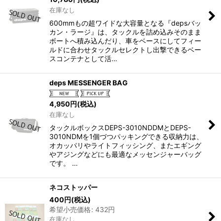
在庫なし
600mmもの超ワイドな大容量となる『depsバッ
カン・ラージ』は、タックルを詰め込みそのまま
ボートへ積み込んだり、車をベースにしてフィー
ルドに合わせタックルセレクトし出撃できるベー
スコンテナとして活…
deps MESSENGER BAG
4,950
円
(税込)
在庫なし
タックルボックスDEPS-3010NDDMとDEPS-
3010NDMを1個づつパッキングできる収納力は、
オカッパリやライトフィッシング、またエギング
やアジングなどにも最適なメッセンジャーバッグ
です。 …
ネコストッパー
400
円
(税込)
希望小売価格
:
432
円
在庫なし