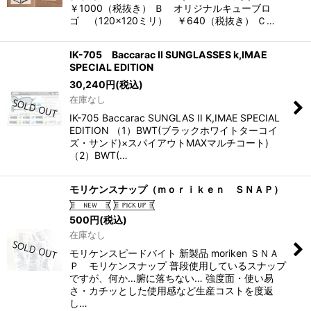
￥1000（税抜き） Ｂ オリジナルキューブロ
ゴ （120×120ミリ） ￥640（税抜き） Ｃ…
IK-705 Baccarac II SUNGLASSES k,IMAE
SPECIAL EDITION
30,240
円
(税込)
在庫なし
IK-705 Baccarac SUNGLAS II K,IMAE SPECIAL
EDITION （1）BWT(ブラックホワイトターコイ
ズ・サンド)×スパイアウトMAXマルチコート)
（2）BWT(…
モリケンスナップ（ｍｏｒｉｋｅｎ ＳＮＡＰ）
500
円
(税込)
在庫なし
モリケンスピードバイト 新製品 moriken ＳＮＡ
Ｐ モリケンスナップ 普段使用しているスナップ
ですが、何か…腑に落ちない… 強度面・使い易
さ・カチッとした使用感など生産コストを度返
し…