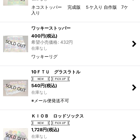
ネコストッパー 完成版 ５ケ入り 自作版 7ケ
入り
ワッキーストッパー
400
円
(税込)
希望小売価格
:
432
円
在庫なし
ワッキーリグ
10ＦＴＵ グラスラトル
540
円
(税込)
在庫なし
※メール便発送不可
ＫＩＯＢ ロッドソックス
1,728
円
(税込)
在庫なし