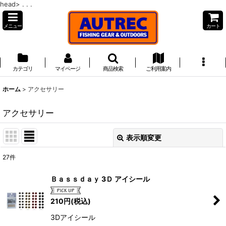
head>
. . .
メニュー
カート
カテゴリ
マイページ
商品検索
ご利用案内
ホーム
>
アクセサリー
アクセサリー
表示順変更
閉じる
27
件
サブカテゴリ
:
Ｂａｓｓｄａｙ 3Ｄ アイシール
210
円
(税込)
表示数
:
3Dアイシール