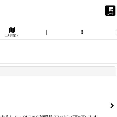
カート
ご利用案内
閉じる
れる！ トレブルフック2個搭載でフッキング率が高い！ 水…