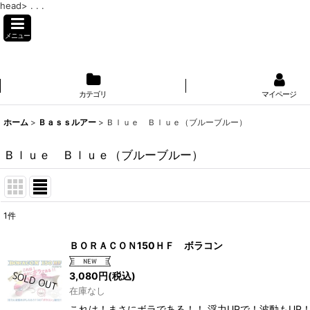
head>
. . .
メニュー
カテゴリ
マイページ
ホーム
>
Ｂａｓｓルアー
>
Ｂｌｕｅ Ｂｌｕｅ（ブルーブルー）
Ｂｌｕｅ Ｂｌｕｅ（ブルーブルー）
1
件
表示数
:
ＢＯＲＡＣＯＮ150ＨＦ ボラコン
並び順
:
3,080
円
(税込)
在庫なし
これは！まさにボラである！！ 浮力UPで！波動もUP