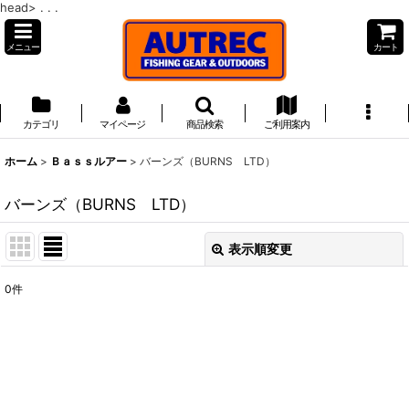
head>
. . .
メニュー
カート
カテゴリ
マイページ
商品検索
ご利用案内
ホーム
>
Ｂａｓｓルアー
>
バーンズ（BURNS LTD）
バーンズ（BURNS LTD）
表示順変更
閉じる
0
件
表示数
:
並び順
:
絞り込む