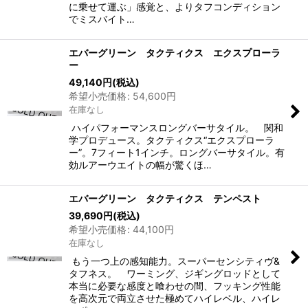
に乗せて運ぶ」感覚と、よりタフコンディション
でミスバイト…
エバーグリーン タクティクス エクスプローラ
ー
49,140
円
(税込)
希望小売価格
:
54,600
円
在庫なし
ハイパフォーマンスロングバーサタイル。 関和
学プロデュース。タクティクス“エクスプローラ
ー”。7フィート1インチ。ロングバーサタイル。有
効ルアーウエイトの幅が驚くほ…
エバーグリーン タクティクス テンペスト
39,690
円
(税込)
希望小売価格
:
44,100
円
在庫なし
もう一つ上の感知能力。スーパーセンシティヴ&
タフネス。 ワーミング、ジギングロッドとして
本当に必要な感度と喰わせの間、フッキング性能
を高次元で両立させた極めてハイレベル、ハイレ