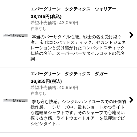
エバーグリーン タクティクス ウォリアー
38,745
円
(税込)
希望小売価格
:
43,050
円
在庫なし
本当のバーサタイル性能。戦士の名を受け継ぐ
者。 初代コンバットスティック、セカンドジェネ
レーションと受け継がれたコンバットスティック
伝統の名竿。スーパーバーサタイルロッドの代名
詞…
エバーグリーン タクティクス ダガー
36,855
円
(税込)
希望小売価格
:
40,950
円
在庫なし
撃ち込む快感。シングルハンドユースでの圧倒的
操作感。 シリーズ中、最もショートかつライト
な超軽量シャフトです。そのシャープで心地良い
振り抜き感、ライトウエイトルアーを低弾道でビ
シビシタイト…