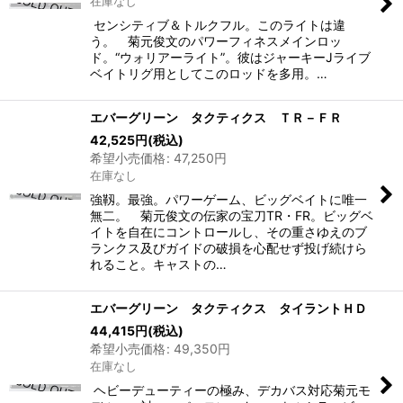
在庫なし
センシティブ＆トルクフル。このライトは違
う。 菊元俊文のパワーフィネスメインロッ
ド。“ウォリアーライト”。彼はジャーキーJライブ
ベイトリグ用としてこのロッドを多用。…
エバーグリーン タクティクス ＴＲ－ＦＲ
42,525
円
(税込)
希望小売価格
:
47,250
円
在庫なし
強靱。最強。パワーゲーム、ビッグベイトに唯一
無二。 菊元俊文の伝家の宝刀TR・FR。ビッグベ
イトを自在にコントロールし、その重さゆえのブ
ランクス及びガイドの破損を心配せず投げ続けら
れること。キャストの…
エバーグリーン タクティクス タイラントＨＤ
44,415
円
(税込)
希望小売価格
:
49,350
円
在庫なし
ヘビーデューティーの極み、デカバス対応菊元モ