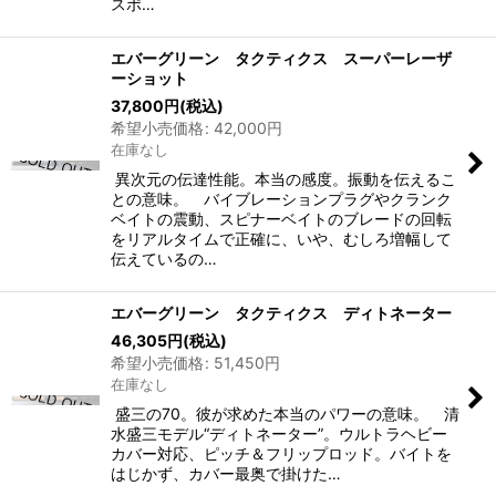
スポ…
エバーグリーン タクティクス スーパーレーザ
ーショット
37,800
円
(税込)
希望小売価格
:
42,000
円
在庫なし
異次元の伝達性能。本当の感度。振動を伝えるこ
との意味。 バイブレーションプラグやクランク
ベイトの震動、スピナーベイトのブレードの回転
をリアルタイムで正確に、いや、むしろ増幅して
伝えているの…
エバーグリーン タクティクス ディトネーター
46,305
円
(税込)
希望小売価格
:
51,450
円
在庫なし
盛三の70。彼が求めた本当のパワーの意味。 清
水盛三モデル“ディトネーター”。ウルトラヘビー
カバー対応、ピッチ＆フリップロッド。バイトを
はじかず、カバー最奥で掛けた…