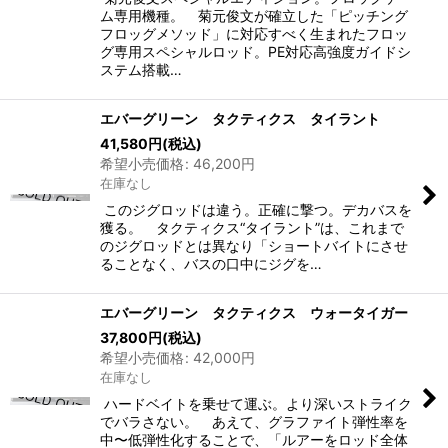
ム専用機種。 菊元俊文が確立した「ピッチング
フロッグメソッド」に対応すべく生まれたフロッ
グ専用スペシャルロッド。PE対応高強度ガイドシ
ステム搭載…
エバーグリーン タクティクス タイラント
41,580
円
(税込)
希望小売価格
:
46,200
円
在庫なし
このジグロッドは違う。正確に撃つ。デカバスを
獲る。 タクティクス“タイラント”は、これまで
のジグロッドとは異なり「ショートバイトにさせ
ることなく、バスの口中にジグを…
エバーグリーン タクティクス ウォータイガー
37,800
円
(税込)
希望小売価格
:
42,000
円
在庫なし
ハードベイトを乗せて運ぶ。より深いストライク
でバラさない。 あえて、グラファイト弾性率を
中〜低弾性化することで、「ルアーをロッド全体