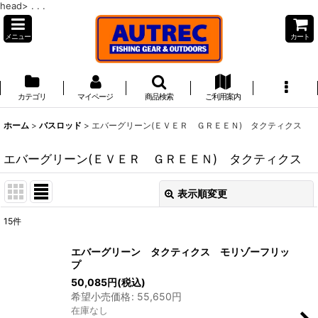
head>
. . .
メニュー
カート
カテゴリ
マイページ
商品検索
ご利用案内
ホーム
>
バスロッド
>
エバーグリーン(ＥＶＥＲ ＧＲＥＥＮ) タクティクス
エバーグリーン(ＥＶＥＲ ＧＲＥＥＮ) タクティクス
表示順変更
閉じる
15
件
表示数
:
エバーグリーン タクティクス モリゾーフリッ
プ
並び順
:
50,085
円
(税込)
希望小売価格
:
55,650
円
在庫なし
絞り込む