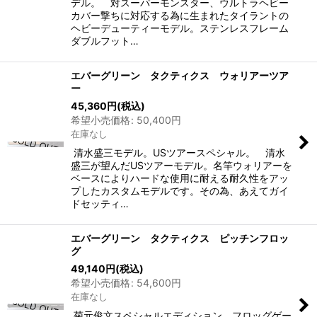
デル。 対スーパーモンスター、ウルトラヘビー
カバー撃ちに対応する為に生まれたタイラントの
ヘビーデューティーモデル。ステンレスフレーム
ダブルフット…
エバーグリーン タクティクス ウォリアーツア
ー
45,360
円
(税込)
希望小売価格
:
50,400
円
在庫なし
清水盛三モデル。USツアースペシャル。 清水
盛三が望んだUSツアーモデル。名竿ウォリアーを
ベースによりハードな使用に耐える耐久性をアッ
プしたカスタムモデルです。その為、あえてガイ
ドセッティ…
エバーグリーン タクティクス ピッチンフロッ
グ
49,140
円
(税込)
希望小売価格
:
54,600
円
在庫なし
菊元俊文スペシャルエディション。フロッグゲー