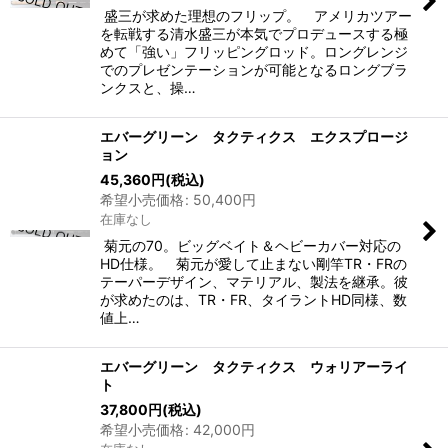
盛三が求めた理想のフリップ。 アメリカツアー
を転戦する清水盛三が本気でプロデュースする極
めて「強い」フリッピングロッド。ロングレンジ
でのプレゼンテーションが可能となるロングブラ
ンクスと、操…
エバーグリーン タクティクス エクスプロージ
ョン
45,360
円
(税込)
希望小売価格
:
50,400
円
在庫なし
菊元の70。ビッグベイト＆ヘビーカバー対応の
HD仕様。 菊元が愛して止まない剛竿TR・FRの
テーパーデザイン、マテリアル、製法を継承。彼
が求めたのは、TR・FR、タイラントHD同様、数
値上…
エバーグリーン タクティクス ウォリアーライ
ト
37,800
円
(税込)
希望小売価格
:
42,000
円