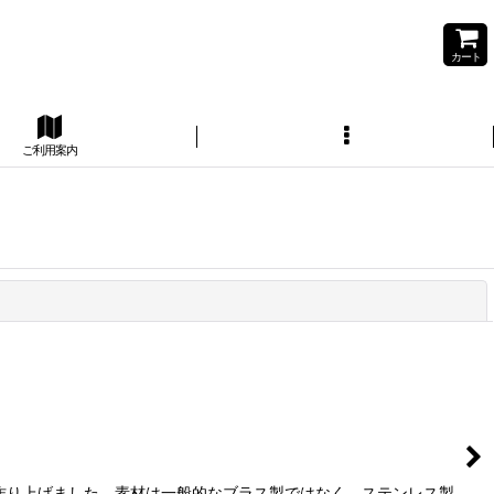
カート
ご利用案内
閉じる
作り上げました、素材は一般的なブラス製ではなく、ステンレス製