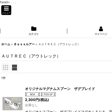
head>
. . .
メニュー
カテゴリ
マイページ
ホーム
>
Ｂａｓｓルアー
>
ＡＵＴＲＥＣ（アウトレック）
ＡＵＴＲＥＣ（アウトレック）
1
件
表示数
:
オリジナルマグナムスプーン ザグブレイド
並び順
:
2,300
円
(税込)
在庫なし
オリジナルスプーン ザグブレイドマグナムＳＵＳ 完