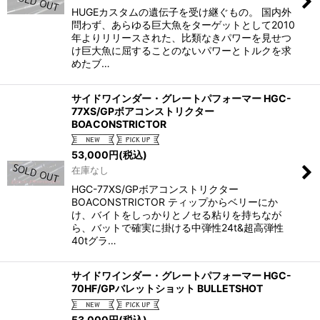
HUGEカスタムの遺伝子を受け継ぐもの。 国内外
問わず、あらゆる巨大魚をターゲットとして2010
年よりリリースされた、比類なきパワーを見せつ
け巨大魚に屈することのないパワーとトルクを求
めたブ…
サイドワインダー・グレートパフォーマー HGC-
77XS/GPボアコンストリクター
BOACONSTRICTOR
53,000
円
(税込)
在庫なし
HGC-77XS/GPボアコンストリクター
BOACONSTRICTOR ティップからベリーにか
け、バイトをしっかりとノセる粘りを持ちなが
ら、バットで確実に掛ける中弾性24t&超高弾性
40tグラ…
サイドワインダー・グレートパフォーマー HGC-
70HF/GPバレットショット BULLETSHOT
53,000
円
(税込)