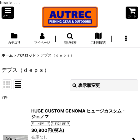
head>
. . .
メニュー
カート
カテゴリ
マイページ
商品検索
ご利用案内
ホーム
>
バスロッド
>
デプス（ｄｅｐｓ）
デプス（ｄｅｐｓ）
表示順変更
閉じる
7
件
表示数
:
HUGE CUSTOM GENOMA ヒュージカスタム・
ジェノマ
並び順
:
30,800
円
(税込)
在庫なし
絞り込む