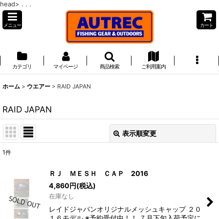
head>
. . .
メニュー
カート
カテゴリ
マイページ
商品検索
ご利用案内
ホーム
>
ウエアー
>
RAID JAPAN
RAID JAPAN
表示順変更
閉じる
1
件
表示数
:
ＲＪ ＭＥＳＨ ＣＡＰ 2016
4,860
円
(税込)
並び順
:
在庫なし
レイドジャパンオリジナルメッシュキャップ ２０
絞り込む
１６モデル ※予約受付中！！ ７月下旬入荷予定に