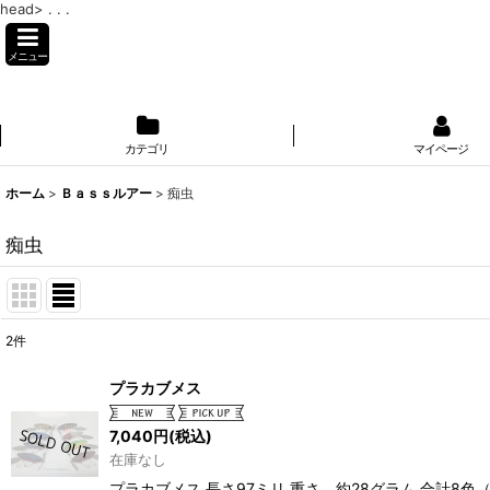
head>
. . .
メニュー
カテゴリ
マイページ
ホーム
>
Ｂａｓｓルアー
>
痴虫
痴虫
2
件
表示数
:
プラカブメス
並び順
:
7,040
円
(税込)
在庫なし
プラカブメス 長さ97ミリ 重さ 約28グラム 合計8色（サ