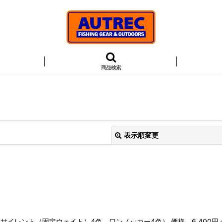
商品検索
表示順変更
絞り込む
イレント（固定ウェイト）4色、ワンノッカー4色） 価格 6,400円＋税 Ma