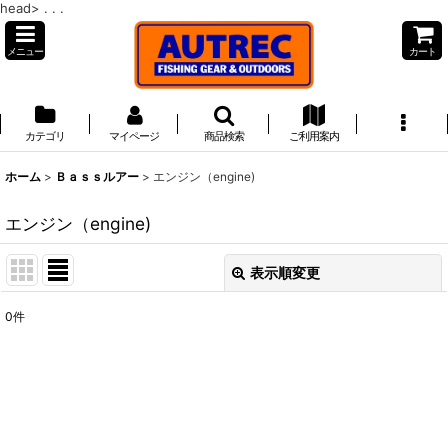
head>
. . .
メニュー
カート
カテゴリ
マイページ
商品検索
ご利用案内
ホーム
>
Ｂａｓｓルアー
>
エンジン（engine)
エンジン（engine)
表示順変更
閉じる
0
件
表示数
:
並び順
:
絞り込む