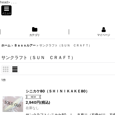
head>
. . .
メニュー
カテゴリ
マイページ
ホーム
>
Ｂａｓｓルアー
>
サンクラフト（ＳＵＮ ＣＲＡＦＴ）
サンクラフト（ＳＵＮ ＣＲＡＦＴ）
1
件
表示数
:
シニカケ80（ＳＨＩＮＩＫＡＫＥ80）
並び順
:
2,940
円
(税込)
在庫なし
サンクラフトシニカケ80 Ｌ，Ｒ有り（右曲がり、左