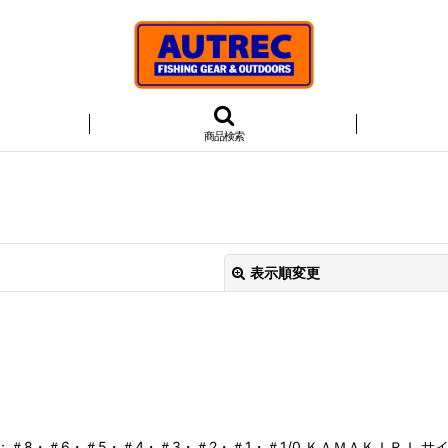
商品検索
表示順変更
絞り込む
＃8・＃6・＃5・＃4・＃3・＃2・＃1・＃1/0 ＫＡＭＡＫＩＲＩ サ