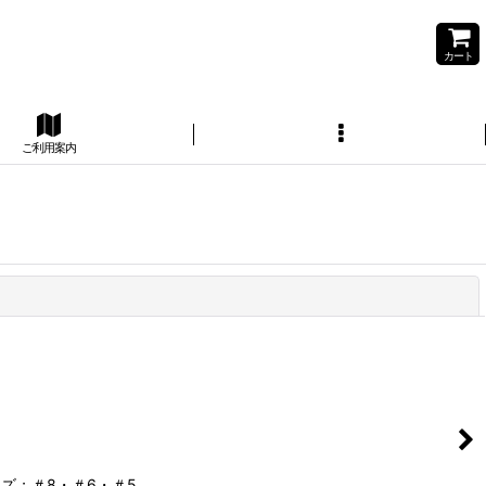
カート
ご利用案内
閉じる
イズ；＃8・＃6・＃5