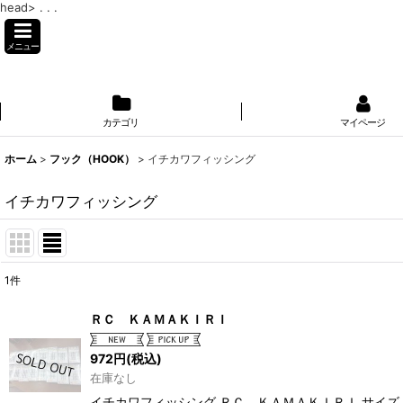
head>
. . .
メニュー
カテゴリ
マイページ
ホーム
>
フック（HOOK）
>
イチカワフィッシング
イチカワフィッシング
1
件
表示数
:
ＲＣ ＫＡＭＡＫＩＲＩ
並び順
:
972
円
(税込)
在庫なし
イチカワフィッシング ＲＣ ＫＡＭＡＫＩＲＩ サイズ；