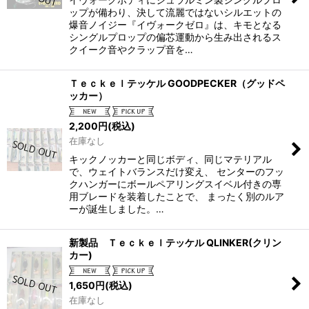
ップが備わり、決して流麗ではないシルエットの
爆音ノイジー『イヴォークゼロ』は、キモとなる
シングルプロップの偏芯運動から生み出されるス
クイーク音やクラップ音を…
Ｔｅｃｋｅｌテッケル GOODPECKER（グッドペ
ッカー）
2,200
円
(税込)
在庫なし
キックノッカーと同じボディ、同じマテリアル
で、ウェイトバランスだけ変え、 センターのフッ
クハンガーにボールペアリングスイベル付きの専
用ブレードを装着したことで、 まったく別のルア
ーが誕生しました。…
新製品 Ｔｅｃｋｅｌテッケル QLINKER(クリン
カー)
1,650
円
(税込)
在庫なし