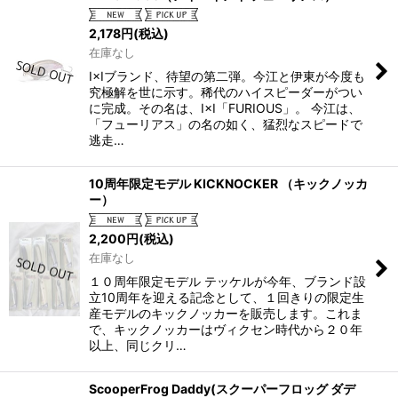
2,178
円
(税込)
在庫なし
I×Iブランド、待望の第二弾。今江と伊東が今度も
究極解を世に示す。稀代のハイスピーダーがつい
に完成。その名は、I×I「FURIOUS」。 今江は、
「フューリアス」の名の如く、猛烈なスピードで
逃走…
10周年限定モデル KICKNOCKER （キックノッカ
ー）
2,200
円
(税込)
在庫なし
１０周年限定モデル テッケルが今年、ブランド設
立10周年を迎える記念として、１回きりの限定生
産モデルのキックノッカーを販売します。これま
で、キックノッカーはヴィクセン時代から２０年
以上、同じクリ…
ScooperFrog Daddy(スクーパーフロッグ ダデ