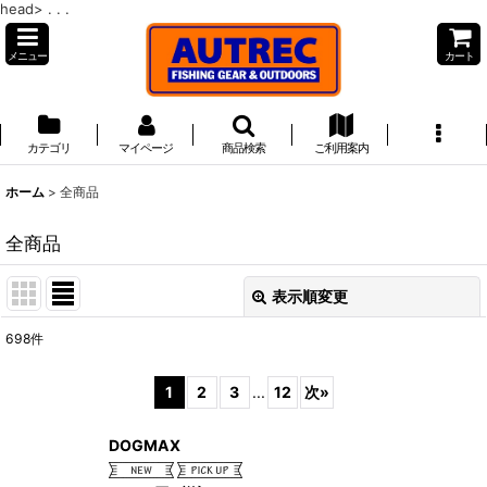
head>
. . .
メニュー
カート
カテゴリ
マイページ
商品検索
ご利用案内
ホーム
>
全商品
全商品
表示順変更
閉じる
698
件
表示数
:
1
2
3
...
12
次
»
並び順
:
DOGMAX
絞り込む