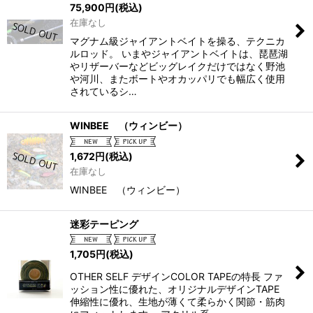
75,900
円
(税込)
在庫なし
マグナム級ジャイアントベイトを操る、テクニカ
ルロッド。 いまやジャイアントベイトは、琵琶湖
やリザーバーなどビッグレイクだけではなく野池
や河川、またボートやオカッパリでも幅広く使用
されているシ…
WINBEE （ウィンビー）
1,672
円
(税込)
在庫なし
WINBEE （ウィンビー）
迷彩テーピング
1,705
円
(税込)
OTHER SELF デザインCOLOR TAPEの特長 ファ
ッション性に優れた、オリジナルデザインTAPE
伸縮性に優れ、生地が薄くて柔らかく関節・筋肉