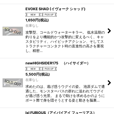
EVOKE SHAD (イヴォーク シャッド)
1,650
円
(税込)
在庫なし
攻撃型、コールドウォーターキラー。 低水温期の
釣りをより機能的かつ攻撃的に変えるべく、キャ
スタビリティ、ハイピッチアクション、そしてス
トラクチャーコンタクト時の直進性の高さを重視
し、精密…
newHIGHSIDER175 （ハイサイダー）
5,500
円
(税込)
在庫なし
求めたのは、逃げ惑うウグイの姿。 池原ダムで遭
遇した、モンスターバスの群れに追われてウグイ
が逃げ惑う光景。 まるで助けを求めるかのように
ボート際で身を隠そうとする姿と動きを脳裏…
IxI FURIOUS（アイバイアイ フューリアス）