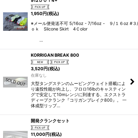
912ＤＯＴ4+
1,950
円
(税込)
※メール便発送不可 5/16oz - 7/16oz - ９/１６oz #３
ｏｋ Slicone Skirt 4Ｃolor
…
KORRIGAN BREAK 800
3,520
円
(税込)
在庫なし
大型タングステンのムービングウェイト搭載によ
り遠投性能が向上し、フロロ16lbのキャスティン
グで安定して10mレンジに到達する、エクストラ
ディープクランク『コリガンブレイク800』。 一
体成型リップ…
開発クランクセット
11,000
円
(税込)