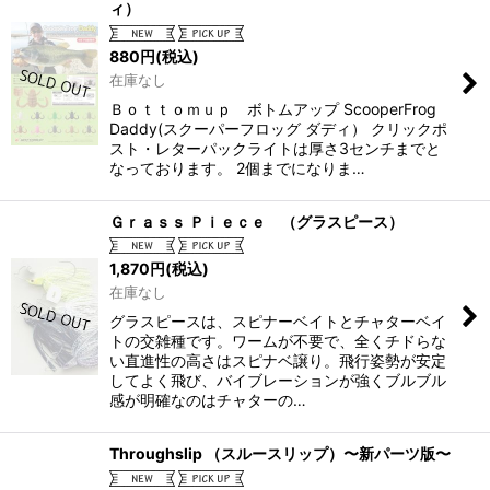
ィ）
880
円
(税込)
在庫なし
Ｂｏｔｔｏｍｕｐ ボトムアップ ScooperFrog
Daddy(スクーパーフロッグ ダディ） クリックポ
スト・レターパックライトは厚さ3センチまでと
なっております。 2個までになりま…
Ｇｒａｓｓ Ｐｉｅｃｅ （グラスピース）
1,870
円
(税込)
在庫なし
グラスピースは、スピナーベイトとチャターベイ
トの交雑種です。ワームが不要で、全くチドらな
い直進性の高さはスピナベ譲り。飛行姿勢が安定
してよく飛び、バイブレーションが強くブルブル
感が明確なのはチャターの…
Throughslip （スルースリップ）〜新パーツ版〜