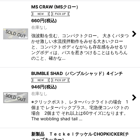
MS CRAW (MSクロー）
660
円
(税込)
在庫なし
強波動を生む、コンパクトクロー。 大きくバタつ
かせ激しい水流撹拌動作をみせる大きいクロー
と、コンパクトボディながらも存在感をみせるリ
ングボディは、バスを惹きつけることはもちろん
のこと、確かな…
BUMBLE SHAD（バンブルシャッド）4インチ
946
円
(税込)
在庫なし
※クリックポスト、レターパックライトの場合 1
個まで レターパックプラス、宅急便コンパクトの
場合 2個まで それ以上は60サイズになります。
The wobbling shad tail …
新製品 Ｔｅｃｋｅｌテッケル CHOPKICKER(チ
ョップキッカー）