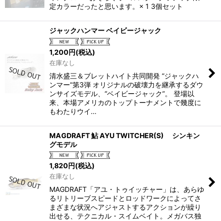
定カラーだったと思います。× 1 3個セット
ジャックハンマー ベイビージャック
1,200
円
(税込)
在庫なし
清水盛三＆ブレットハイト共同開発 “ジャックハ
ンマー”第3弾 オリジナルの破壊力を継承するダウ
ンサイズモデル、“ベイビージャック”。 登場以
来、本場アメリカのトップトーナメントで幾度に
もわたりウイ…
MAGDRAFT 鮎 AYU TWITCHER(S) シンキン
グモデル
1,820
円
(税込)
在庫なし
MAGDRAFT「アユ・トゥイッチャー」は、あらゆ
るリトリーブスピードとロッドワークによってさ
まざまな状況へアジャストするアクションが繰り
出せる、テクニカル・スイムベイト。メガバス独