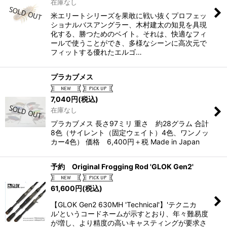
在庫なし
米エリートシリーズを果敢に戦い抜くプロフェッ
ショナルバスアングラー、木村建太の知見を具現
化する、勝つためのベイト。それは、快適なフィ
ールで使うことができ、多様なシーンに高次元で
フィットする優れたエルゴ…
プラカブメス
7,040
円
(税込)
在庫なし
プラカブメス 長さ97ミリ 重さ 約28グラム 合計
8色（サイレント（固定ウェイト）4色、ワンノッ
カー4色） 価格 6,400円＋税 Made in Japan
予約 Original Frogging Rod 'GLOK Gen2'
61,600
円
(税込)
【GLOK Gen2 630MH 'Technical'】'テクニカ
ル'というコードネームが示すとおり、年々難易度
が増し、より精度の高いキャスティングが要求さ