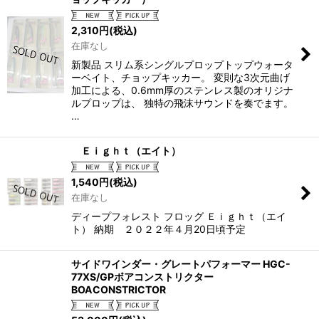
2,310
円
(税込)
在庫なし
新製品 スリム系シングルプロップトップウォータ
ーベイト、チョップキッカー。 変則な3次元曲げ
加工による、0.6mm厚のステンレス製のオリジナ
ルプロップは、 独特の飛沫サウンドを奏でます。
…
Ｅｉｇｈｔ（エイト）
1,540
円
(税込)
在庫なし
ディープフォレスト フロッグ Ｅｉｇｈｔ（エイ
ト） 納期 ２０２２年４月20日頃予定
サイドワインダー・グレートパフォーマー HGC-
77XS/GPボアコンストリクター
BOACONSTRICTOR