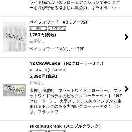
ライド幅の広いスラロームアクションでモンスタ
ーを呼び寄せる凄まじい集魚力。ギラギラコウ…
ペイフォワード V3ミノー72F
1,760
円
(税込)
在庫なし
ペイフォワード V3ミノー72F
NZ CRAWLER jr （NZクローラーＪｒ.）
5,390
円
(税込)
在庫なし
水押し強波動、フラットワイドクローラー。 フラ
ットワイドボディのビッグクローラーベイト『NZ
クローラー』。 大型ステンレス製ウィングから生
まれるトルクのある力強いクローラーアクション
は、フラットワ…
sukoburu crank（スコブルクランク）