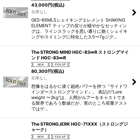
43,000
円
(税込)
在庫なし
GES-66MLSシェイキングエレメント SHAKING
ELEMENT ティップの戻りが緩やかなセッティン
グは、ラインスラッグを思い通りに捌くシェイキ
ングやスイミングに特化した3.5〜7gジグ…
The STRONG MIND HGC-83∞R ストロングマイ
ンド HGC-83∞R
80,300
円
(税込)
在庫なし
想像をはるかに凌ぐ超絶パワーを持つ『サイドワ
インダーストロングマインド』。 表記の“Lure
weight 〜2kg”は、人間がルアーをキャストでき
る限界であろう数値だが、実のところ荷重テスト
ではゲ…
The STRONGJERK HGC-71XXX（ストロングジ
ャーク）