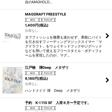
自のMAGHOLD…
MAGDRAFT FREESTYLE
1,400
円
(税込)
在庫なし
タフフィッシュを微塵も迷わせず、果敢にバイト
を引き出すフィーディングマジックスイマー「マ
グドラフト」をウェイテッドフックやジグヘッド
などを用いて使えるフリースタイル・ボディフォ
ームを実現したのが、マグ…
江戸物 弾Deep メタザリ
6,160
円
(税込)
在庫なし
ハンドメイド 弾 Deep メタザリ
予約 K-I 110 SF 入荷８月〜予定です。