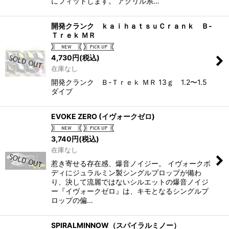
にフィットします。 アクリル系…
開発クランク ｋａｉｈａｔｓｕＣｒａｎｋ Ｂ-
Ｔｒｅｋ ＭＲ
4,730
円
(税込)
在庫なし
開発クランク Ｂ-Ｔｒｅｋ ＭＲ 13ｇ 1.2〜1.5
ダイブ
EVOKE ZERO (イヴォークゼロ)
3,740
円
(税込)
在庫なし
惹き寄せる存在感、爆音ノイジー。 イヴォークボ
ディにジュラルミン製シングルプロップが備わ
り、決して流麗ではないシルエットの爆音ノイジ
ー『イヴォークゼロ』は、キモとなるシングルプ
ロップの偏…
SPIRALMINNOW（スパイラルミノー）