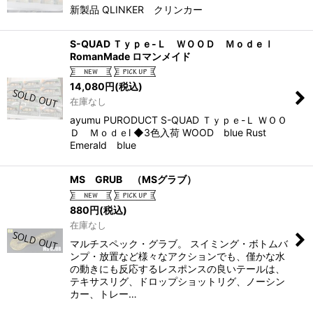
新製品 QLINKER クリンカー
S-QUAD Ｔｙｐｅ-Ｌ ＷＯＯＤ Ｍｏｄｅｌ
RomanMade ロマンメイド
14,080
円
(税込)
在庫なし
ayumu PURODUCT S-QUAD Ｔｙｐｅ-Ｌ ＷＯＯ
Ｄ Ｍｏｄｅl ◆3色入荷 WOOD blue Rust
Emerald blue
MS GRUB （MSグラブ）
880
円
(税込)
在庫なし
マルチスペック・グラブ。 スイミング・ボトムバ
ンプ・放置など様々なアクションでも、僅かな水
の動きにも反応するレスポンスの良いテールは、
テキサスリグ、ドロップショットリグ、ノーシン
カー、トレー…