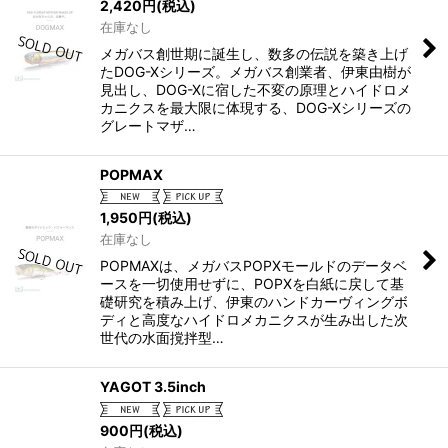
2,420
円
(税込)
在庫なし
メガバス創世期に誕生し、数多の伝説を築き上げ
たDOG-Xシリーズ。メガバス創業者、伊東由樹が
見出し、DOG-Xに宿した不変の原理とハイドロメ
カニクスを最大限に体現する、DOG-Xシリーズの
グレートマザ…
POPMAX
1,950
円
(税込)
在庫なし
POPMAXは、メガバスPOPXモールドのデータベ
ースを一切使用せずに、POPXを白紙に戻して基
礎研究を積み上げ、伊東のハンドカーヴィングボ
ディと高度なハイドロメカニクスが生み出した次
世代の水面撹拌型…
YAGOT 3.5inch
900
円
(税込)