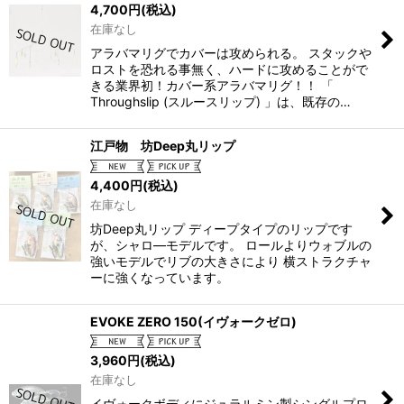
4,700
円
(税込)
在庫なし
アラバマリグでカバーは攻められる。 スタックや
ロストを恐れる事無く、ハードに攻めることがで
きる業界初！カバー系アラバマリグ！！ 「
Throughslip (スルースリップ) 」は、既存の…
江戸物 坊Deep丸リップ
4,400
円
(税込)
在庫なし
坊Deep丸リップ ディープタイプのリップです
が、シャロ―モデルです。 ロールよりウォブルの
強いモデルでリブの大きさにより 横ストラクチャ
ーに強くなっています。
EVOKE ZERO 150(イヴォークゼロ)
3,960
円
(税込)
在庫なし
イヴォークボディにジュラルミン製シングルプロ