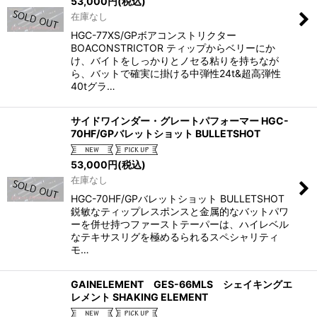
53,000
円
(税込)
在庫なし
HGC-77XS/GPボアコンストリクター
BOACONSTRICTOR ティップからベリーにか
け、バイトをしっかりとノセる粘りを持ちなが
ら、バットで確実に掛ける中弾性24t&超高弾性
40tグラ…
サイドワインダー・グレートパフォーマー HGC-
70HF/GPバレットショット BULLETSHOT
53,000
円
(税込)
在庫なし
HGC-70HF/GPバレットショット BULLETSHOT
鋭敏なティップレスポンスと金属的なバットパワ
ーを併せ持つファーストテーパーは、ハイレベル
なテキサスリグを極めるられるスペシャリティ
モ…
GAINELEMENT GES-66MLS シェイキングエ
レメント SHAKING ELEMENT