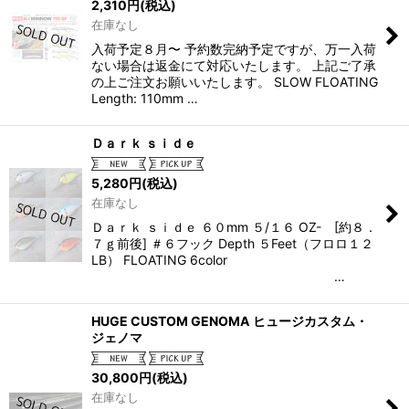
2,310
円
(税込)
在庫なし
入荷予定８月〜 予約数完納予定ですが、万一入荷
ない場合は返金にて対応いたします。 上記ご了承
の上ご注文お願いいたします。 SLOW FLOATING
Length: 110mm …
Ｄａｒｋ ｓｉｄｅ
5,280
円
(税込)
在庫なし
Ｄａｒｋ ｓｉｄｅ ６０mm ５/１６ OZ- [約８．
７ｇ前後] ＃６フック Depth ５Feet（フロロ１２
LB） FLOATING 6color
…
HUGE CUSTOM GENOMA ヒュージカスタム・
ジェノマ
30,800
円
(税込)
在庫なし