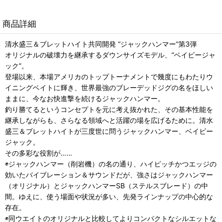
商品詳細
清水盛三＆ブレットハイト共同開発 “ジャックハンマー”第3弾
オリジナルの破壊力を継承するダウンサイズモデル、“ベイビージャ
ック”。
登場以来、本場アメリカのトップトーナメントで幾度にもわたりウ
イニングベイトに輝き、世界最強のブレーデッドジグの名をほしい
ままに、今なお快進撃を続けるジャックハンマー。
釣り勝てるというコンセプトを元に考え抜かれた、その基本性能を
継承しながらも、さらなる領域へと活躍の場を広げるために。清水
盛三＆ブレットハイトが三度世に問うジャックハンマー、ベイビー
ジャック。
その多彩な役割が……
◉ジャックハンマー（削岩機）の名の通り、ハイピッチかつエッジの
効いたバイブレーション＆サウンドだが、強さはジャックハンマー
（オリジナル）とジャックハンマーSB（ステルスブレード）の中
間。ゆえに、使う場面や状況が多い、先発ラインナップの中心的な
存在。
◉同ウエイトのオリジナルと比較してよりコンパクトなシルエットな