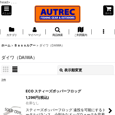
head>
. . .
メニュー
カート
カテゴリ
マイページ
商品検索
ご利用案内
ホーム
>
Ｂａｓｓルアー
>
ダイワ（DAIWA）
ダイワ（DAIWA）
表示順変更
閉じる
2
件
表示数
:
ECO スティーズポッパーフロッグ
1,296
円
(税込)
並び順
:
在庫なし
スティーズポッパーフロッグ 遠投を可能にするト
絞り込む
ータルバランス、小刻みなドッグウォークを容易