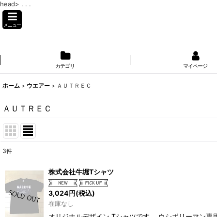
head>
. . .
メニュー
カテゴリ
マイページ
ホーム
>
ウエアー
>
ＡＵＴＲＥＣ
ＡＵＴＲＥＣ
3
件
表示数
:
株式会社牛堀Tシャツ
並び順
:
3,024
円
(税込)
在庫なし
オリジナルデザイン Tシャツです。 ウシボリーマン専