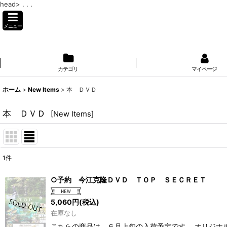
head>
. . .
メニュー
カテゴリ
マイページ
ホーム
>
New Items
>
本 ＤＶＤ
本 ＤＶＤ
[
New Items
]
1
件
表示数
:
○予約 今江克隆ＤＶＤ ＴＯＰ ＳＥＣＲＥＴ
並び順
:
5,060
円
(税込)
在庫なし
こちらの商品は、６月上旬の入荷予定です。 オリジナ