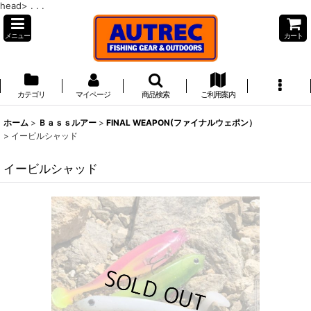
head>
. . .
メニュー
カート
カテゴリ
マイページ
商品検索
ご利用案内
ホーム
>
Ｂａｓｓルアー
>
FINAL WEAPON(ファイナルウェポン）
>
イービルシャッド
イービルシャッド