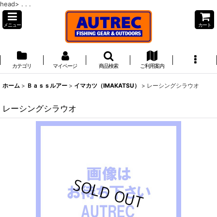
head>
. . .
メニュー
カート
カテゴリ
マイページ
商品検索
ご利用案内
ホーム
>
Ｂａｓｓルアー
>
イマカツ（IMAKATSU）
>
レーシングシラウオ
レーシングシラウオ