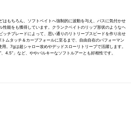
どはもちろん、ソフトベイトへ強制的に波動を与え、バスに気付かせ
ル性能をも獲得しています。クランクベイトのリップ形状のようなヘ
ピッチブレードによって、思い通りのリトリーブスピードを作り出せ
ボトムタッチ＆カーブフォールに至るまで、自由自在のパフォーマン
使用。7gは超シャロー攻めやデッドスローリトリーブで活躍します。
、4.5”」など、ややバルキーなソフトルアーとも好相性です。