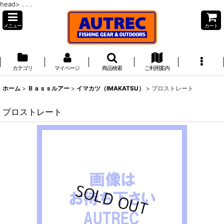
head>
. . .
メニュー
カート
カテゴリ
マイページ
商品検索
ご利用案内
ホーム
>
Ｂａｓｓルアー
>
イマカツ（IMAKATSU）
>
プロストレート
プロストレート