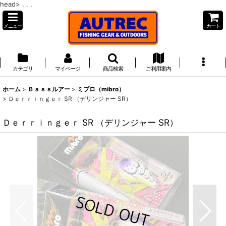
head>
. . .
メニュー
カート
カテゴリ
マイページ
商品検索
ご利用案内
ホーム
>
Ｂａｓｓルアー
>
ミブロ（mibro）
>
Ｄｅｒｒｉｎｇｅｒ SR （デリンジャー SR）
Ｄｅｒｒｉｎｇｅｒ SR （デリンジャー SR）