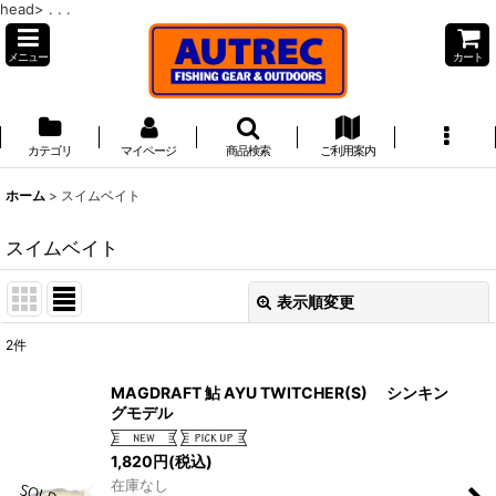
head>
. . .
メニュー
カート
カテゴリ
マイページ
商品検索
ご利用案内
ホーム
>
スイムベイト
スイムベイト
表示順変更
閉じる
2
件
表示数
:
MAGDRAFT 鮎 AYU TWITCHER(S) シンキン
グモデル
並び順
:
1,820
円
(税込)
在庫なし
絞り込む