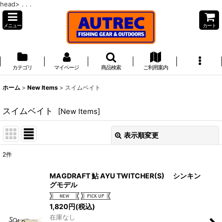
head>
. . .
メニュー
カート
カテゴリ
マイページ
商品検索
ご利用案内
ホーム
>
New Items
>
スイムベイト
スイムベイト
[
New Items
]
表示順変更
閉じる
2
件
表示数
:
MAGDRAFT 鮎 AYU TWITCHER(S) シンキン
グモデル
並び順
:
1,820
円
(税込)
在庫なし
絞り込む