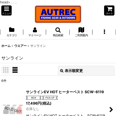
head>
. . .
メニュー
カート
カテゴリ
マイページ
商品検索
ご利用案内
ホーム
>
ウエアー
>
サンライン
サンライン
表示順変更
閉じる
6
件
表示数
:
サンラインEV HOT ヒーターベスト SCW-6119
並び順
:
17,496
円
(税込)
在庫なし
絞り込む
サンラインEV HOT ヒーターベスト SCW-6119